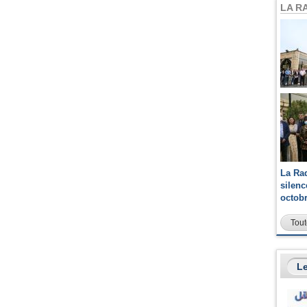
LA R
La Ra
silen
octob
Tout
Le