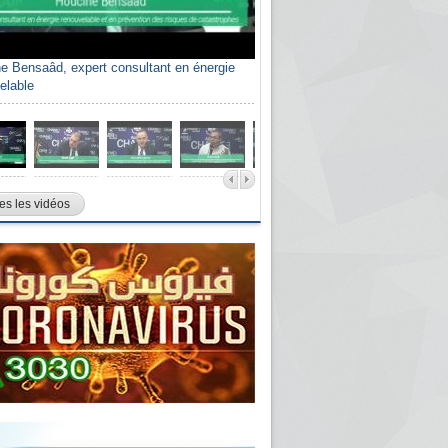
e Bensaâd, expert consultant en énergie
elable
es les vidéos