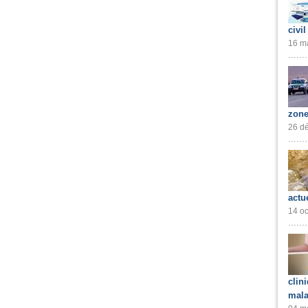
civil
16 ma
zone
26 dé
actu
14 oc
clin
mala