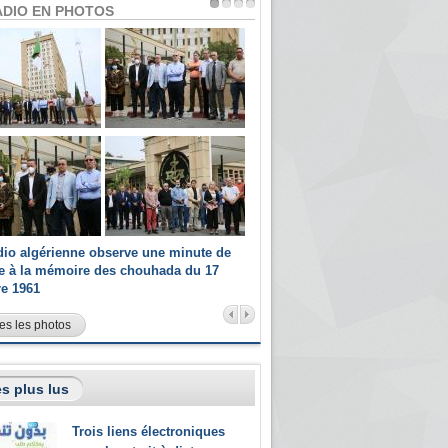
ADIO EN PHOTOS
dio algérienne observe une minute de
Les champions paralympiques 
ce à la mémoire des chouhada du 17
Radio Algérienne et recrutés 
re 1961
sportifs
es les photos
s plus lus
Trois liens électroniques