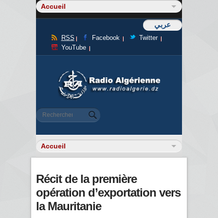
عربي
RSS
Facebook
Twitter
YouTube
Formulaire de recherche
Rechercher
Récit de la première
opération d’exportation vers
la Mauritanie