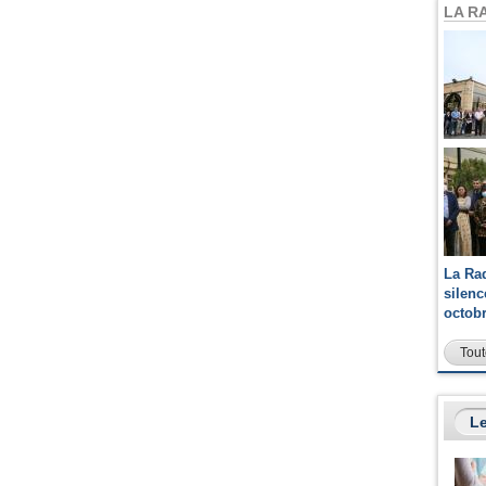
LA R
La Ra
silen
octob
Tout
Le