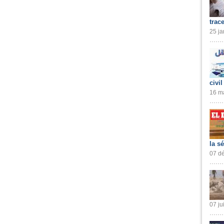
trac
25 ja
civil
16 ma
la s
07 dé
07 ju