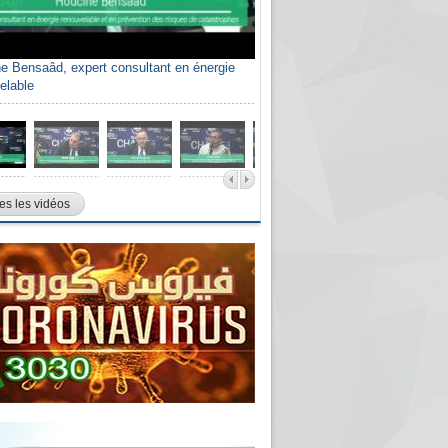
e Bensaâd, expert consultant en énergie
elable
es les vidéos