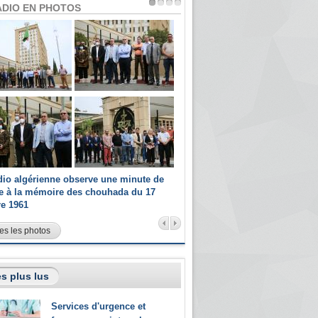
ADIO EN PHOTOS
dio algérienne observe une minute de
Les champions paralympiques 
ce à la mémoire des chouhada du 17
Radio Algérienne et recrutés 
re 1961
sportifs
es les photos
s plus lus
Services d'urgence et