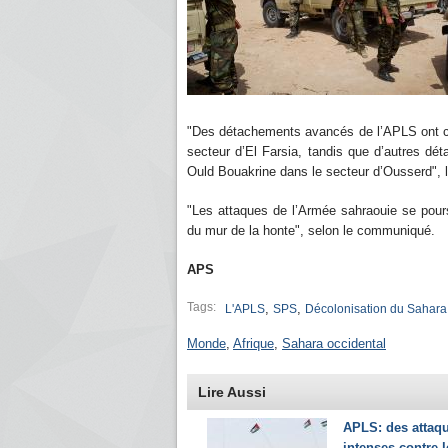
"Des détachements avancés de l’APLS ont co
secteur d’El Farsia, tandis que d’autres dé
Ould Bouakrine dans le secteur d’Ousserd", 
"Les attaques de l’Armée sahraouie se poursu
du mur de la honte", selon le communiqué.
APS
Tags:
,
,
L'APLS
SPS
Décolonisation du Sahara
Monde
,
Afrique
,
Sahara occidental
Lire Aussi
APLS: des attaq
intenses contre l