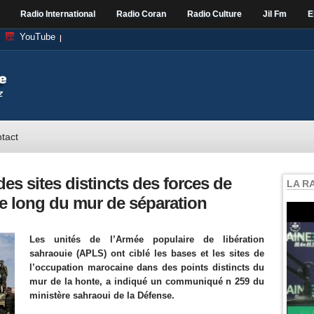
Radio International
Radio Coran
Radio Culture
Jil Fm
E
YouTube
tact
es sites distincts des forces de
LA R
le long du mur de séparation
Les unités de l’Armée populaire de libération
sahraouie (APLS) ont ciblé les bases et les sites de
l’occupation marocaine dans des points distincts du
mur de la honte, a indiqué un communiqué n 259 du
ministère sahraoui de la Défense.