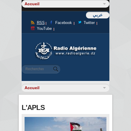
عربي
RSS
Facebook
Twitter
YouTube
Formulaire de recherche
Rechercher
L'APLS