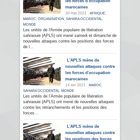
les forces d'occupation
marocaines
30 mai 2021
,
AFRIQUE
,
,
,
MAROC
ORGANISATION
SAHARA OCCIDENTAL
MONDE
Les unités de l'Armée populaire de libération
sahraouie (APLS) ont mené samedi et dimanche de
nouvelles attaques contre les positions des forces
de l...
L'APLS mène de
nouvelles attaques contre
les forces d'occupation
marocaines
14 avr 2021
,
MAROC
,
SAHARA OCCIDENTAL
MONDE
Les unités de l’Armée populaire de libération
sahraouie (APLS) ont mené de nouvelles attaques
contre les retranchements et les positions des
forces...
L'APLS mène de
nouvelles attaques contre
les positions des forces