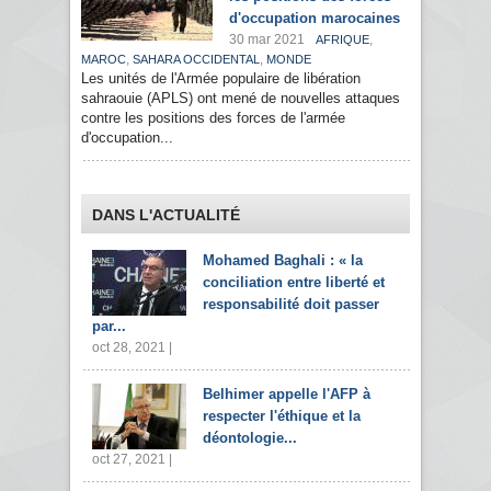
d'occupation marocaines
30 mar 2021
,
AFRIQUE
,
,
MAROC
SAHARA OCCIDENTAL
MONDE
Les unités de l'Armée populaire de libération
sahraouie (APLS) ont mené de nouvelles attaques
contre les positions des forces de l'armée
d'occupation...
DANS L'ACTUALITÉ
Mohamed Baghali : « la
conciliation entre liberté et
responsabilité doit passer
par...
oct 28, 2021 |
Belhimer appelle l'AFP à
respecter l'éthique et la
déontologie...
oct 27, 2021 |