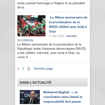
rendu samedi hommage à l'Algérie et au président
de la...
Le 40ème anniversaire de
la proclamation de la
RASD célébré avec éclat à
Oran
17 fév 2016
SAHARA
OCCIDENTAL
Le 40ème anniversaire de la proclamation de la
République arabe Sahraouie démocratique (RASD)
a été célébré, mercredi, avec éclat à Oran, au
cours d’...
Pages
1
2
Dernière page
DANS L'ACTUALITÉ
Mohamed Baghali : « la
conciliation entre liberté et
responsabilité doit passer