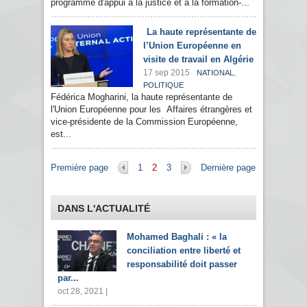
programme d'appui à la justice et à la formation-...
La haute représentante de
l’Union Européenne en
visite de travail en Algérie
17 sep 2015
,
NATIONAL
POLITIQUE
Fédérica Mogharini, la haute représentante de
l'Union Européenne pour les Affaires étrangères et
vice-présidente de la Commission Européenne,
est...
Pages
Première page
1
2
3
Dernière page
DANS L'ACTUALITÉ
Mohamed Baghali : « la
conciliation entre liberté et
responsabilité doit passer
par...
oct 28, 2021 |