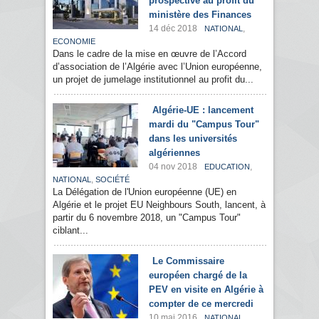
prospective au profit du
ministère des Finances
14 déc 2018
,
NATIONAL
ECONOMIE
Dans le cadre de la mise en œuvre de l’Accord
d’association de l’Algérie avec l’Union européenne,
un projet de jumelage institutionnel au profit du...
Algérie-UE : lancement
mardi du "Campus Tour"
dans les universités
algériennes
04 nov 2018
,
EDUCATION
,
NATIONAL
SOCIÉTÉ
La Délégation de l'Union européenne (UE) en
Algérie et le projet EU Neighbours South, lancent, à
partir du 6 novembre 2018, un "Campus Tour"
ciblant...
Le Commissaire
européen chargé de la
PEV en visite en Algérie à
compter de ce mercredi
10 mai 2016
,
NATIONAL