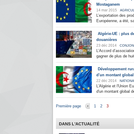
Mostaganem
14 mar 2015
AGRICU
L’exportation des prod
Européenne, a été, sam
Algérie-UE : plus 
douanières
23 déc 2014
CONJON
L’Accord d’associatio
gagner de plus de huit
Développement rural
d'un montant global
22 déc 2014
NATIONA
L'Algérie et l'Union 
d'un montant global de
Pages
Première page
1
2
3
DANS L'ACTUALITÉ