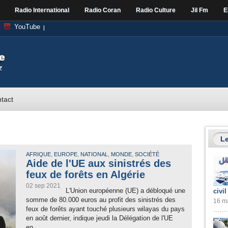
Radio International
Radio Coran
Radio Culture
Jil Fm
E
YouTube
tact
Le
,
,
,
,
AFRIQUE
EUROPE
NATIONAL
MONDE
SOCIÉTÉ
Aide de l'UE aux sinistrés des
feux de forêts en Algérie
02 sep 2021
L'Union européenne (UE) a débloqué une
civil
somme de 80.000 euros au profit des sinistrés des
16 ma
feux de forêts ayant touché plusieurs wilayas du pays
en août dernier, indique jeudi la Délégation de l'UE
en...