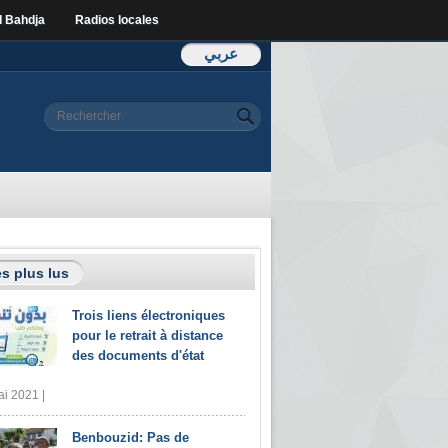
l Bahdja
Radios locales
عربي
Formulaire de
Rechercher
recherche
s plus lus
Trois liens électroniques
pour le retrait à distance
des documents d'état
i 2021 |
Benbouzid: Pas de