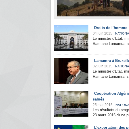
Droits de l’homme :
04 juin 2015
NATIONA
Le ministre d’Etat, mi
Ramtane Lamamra, a qu
Lamamra à Bruxelle
02 juin 2015
NATIONA
Le ministre d'Etat, mi
Ramtane Lamamra, s'es
Coopération Algéri
salués
25 mar 2015
NATION
Les résultats du prog
23 mars 2015 d'une pré
L’exportation des p