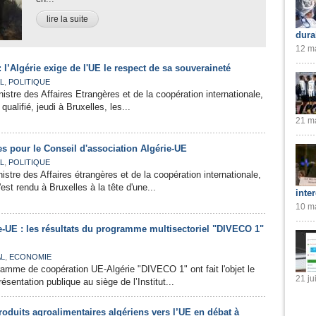
lire la suite
dura
12 ma
 l’Algérie exige de l'UE le respect de sa souveraineté
,
L
POLITIQUE
nistre des Affaires Etrangères et de la coopération internationale,
alifié, jeudi à Bruxelles, les...
21 ma
s pour le Conseil d'association Algérie-UE
,
L
POLITIQUE
nistre des Affaires étrangères et de la coopération internationale,
t rendu à Bruxelles à la tête d'une...
inte
10 ma
e-UE : les résultats du programme multisectoriel "DIVECO 1"
,
AL
ECONOMIE
ramme de coopération UE-Algérie "DIVECO 1" ont fait l'objet le
21 ju
sentation publique au siège de l’Institut...
roduits agroalimentaires algériens vers l’UE en débat à