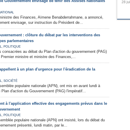
e Gouvernement envisage de tenir des Assises nationales
28 ju
NATIONAL
 ministre des Finances, Aïmene Benabderrahmane, a annoncé,
ement envisage, sur instruction du Président de...
uvernement : clôture du débat par les interventions des
pes parlementaires
,
L
POLITIQUE
s consacrées au débat du Plan d'action du gouvernement (PAG)
e Premier ministre et ministre des Finances,...
ppellent à un plan d'urgence pour l'éradication de la
,
L
SOCIÉTÉ
emblée populaire nationale (APN), ont mis en avant lundi à
u Plan d'action du Gouvernement (PAG) l'impératif...
nt à l'application effective des engagements prévus dans le
ouvernement
,
L
POLITIQUE
mblée populaire nationale (APN) ont insisté, lors du débat du
ernement présenté, lundi matin, par le...