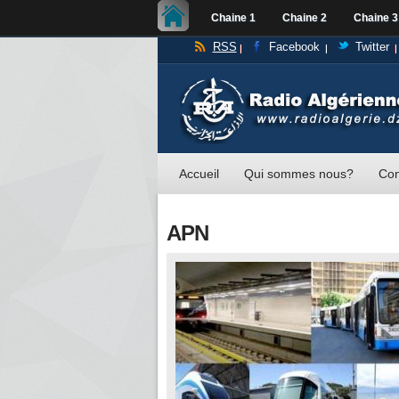
Chaine 1
Chaine 2
Chaine 3
RSS
Facebook
Twitter
Accueil
Qui sommes nous?
Con
APN