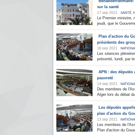
Benabderrahmane: l
sur la santé
17 sep 2021
,
SANTÉ
Le Premier ministre,
jeudi, que le Gouvern
Plan d'action du Go
présidents des grou
16 sep 2021
NATIONA
Les séances plénière
présenté, lundi, par l
APN : des députés a
pauvreté
14 sep 2021
NATIONA
Des membres de l'Ass
Alger lors du débat d
Les députés appelle
plan d'action du G
13 sep 2021
NATIONA
Les membres de l'Asse
Plan d'action du Gouv