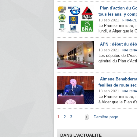
Plan d'action du G
tous les ans, y comp
13 sep 2021
FINANC
Le Premier ministre,
lundi, à Alger que le
APN : début du déb
13 sep 2021
NATIONA
Les députés de l'Asse
général du Plan d'Act
Aïmene Benabderrah
feuilles de route se
13 sep 2021
NATIONA
Le Premier ministre,
à Alger que le Plan d
Pages
1
2
3
…
Dernière page
DANS L'ACTUALITÉ