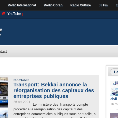
Radio International
Radio Coran
Radio Culture
Jil Fm
E
YouTube
tact
Le
ECONOMIE
Transport: Bekkai annonce la
réorganisation des capitaux des
entreprises publiques
civil
26 oct 2021
16 ma
Le ministère des Transports compte
procéder à la réorganisation des capitaux des
entreprises commerciales publiques sous sa tutelle, a