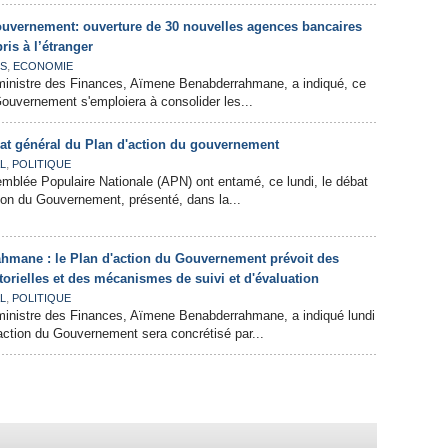
ouvernement: ouverture de 30 nouvelles agences bancaires
ris à l’étranger
,
ES
ECONOMIE
 ministre des Finances, Aïmene Benabderrahmane, a indiqué, ce
 Gouvernement s'emploiera à consolider les...
at général du Plan d'action du gouvernement
,
L
POLITIQUE
mblée Populaire Nationale (APN) ont entamé, ce lundi, le débat
ion du Gouvernement, présenté, dans la...
mane : le Plan d'action du Gouvernement prévoit des
ctorielles et des mécanismes de suivi et d'évaluation
,
L
POLITIQUE
 ministre des Finances, Aïmene Benabderrahmane, a indiqué lundi
'action du Gouvernement sera concrétisé par...