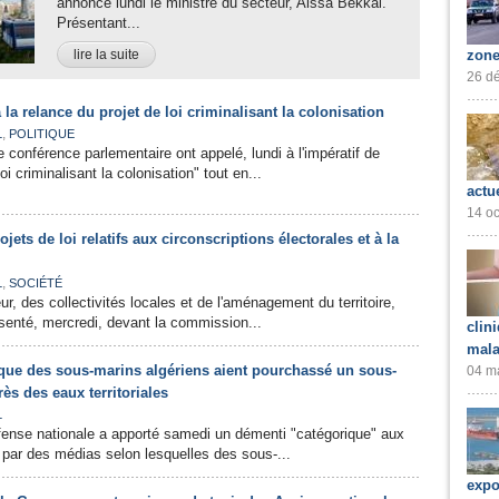
annoncé lundi le ministre du secteur, Aissa Bekkai.
Présentant...
lire la suite
zone
26 dé
 la relance du projet de loi criminalisant la colonisation
,
L
POLITIQUE
 conférence parlementaire ont appelé, lundi à l'impératif de
loi criminalisant la colonisation" tout en...
actu
14 oc
jets de loi relatifs aux circonscriptions électorales et à la
,
L
SOCIÉTÉ
eur, des collectivités locales et de l'aménagement du territoire,
senté, mercredi, devant la commission...
clin
mala
ue des sous-marins algériens aient pourchassé un sous-
04 ma
ès des eaux territoriales
L
fense nationale a apporté samedi un démenti "catégorique" aux
 par des médias selon lesquelles des sous-...
expo