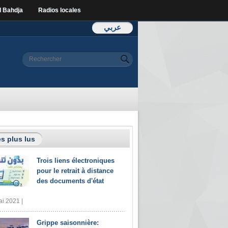
l Bahdja
Radios locales
عربي
Formulaire de
Rechercher
recherche
s plus lus
Trois liens électroniques
pour le retrait à distance
des documents d'état
i 2021 |
Grippe saisonnière: