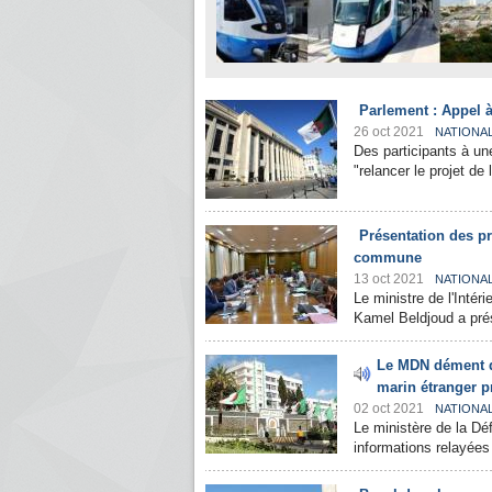
Parlement : Appel à
26 oct 2021
NATIONA
Des participants à une
"relancer le projet de 
Présentation des pro
commune
13 oct 2021
NATIONA
Le ministre de l'Intéri
Kamel Beldjoud a pré
Le MDN dément q
marin étranger pr
02 oct 2021
NATIONA
Le ministère de la Dé
informations relayées