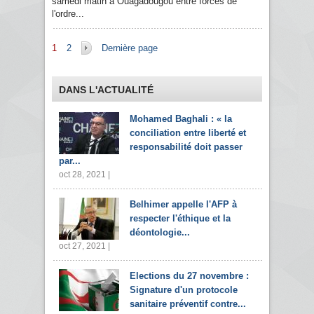
samedi matin à Ouagadougou entre forces de
l'ordre...
Pages
1
2
Dernière page
DANS L'ACTUALITÉ
Mohamed Baghali : « la
conciliation entre liberté et
responsabilité doit passer
par...
oct 28, 2021 |
Belhimer appelle l'AFP à
respecter l'éthique et la
déontologie...
oct 27, 2021 |
Elections du 27 novembre :
Signature d'un protocole
sanitaire préventif contre...