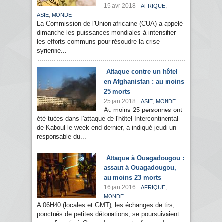
15 avr 2018
,
AFRIQUE
,
ASIE
MONDE
La Commission de l'Union africaine (CUA) a appelé
dimanche les puissances mondiales à intensifier
les efforts communs pour résoudre la crise
syrienne...
Attaque contre un hôtel
en Afghanistan : au moins
25 morts
25 jan 2018
,
ASIE
MONDE
Au moins 25 personnes ont
été tuées dans l'attaque de l'hôtel Intercontinental
de Kaboul le week-end dernier, a indiqué jeudi un
responsable du...
Attaque à Ouagadougou :
assaut à Ouagadougou,
au moins 23 morts
16 jan 2016
,
AFRIQUE
MONDE
A 06H40 (locales et GMT), les échanges de tirs,
ponctués de petites détonations, se poursuivaient