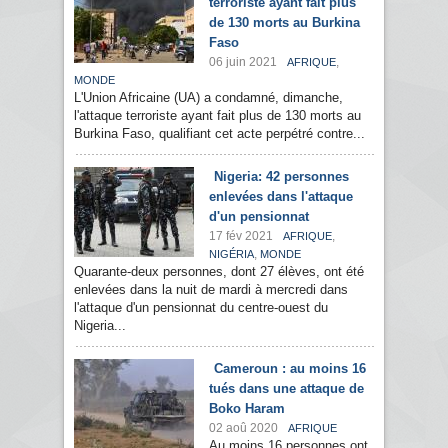
terroriste ayant fait plus
de 130 morts au Burkina
Faso
06 juin 2021
,
AFRIQUE
MONDE
L'Union Africaine (UA) a condamné, dimanche,
l'attaque terroriste ayant fait plus de 130 morts au
Burkina Faso, qualifiant cet acte perpétré contre...
Nigeria: 42 personnes
enlevées dans l'attaque
d'un pensionnat
17 fév 2021
,
AFRIQUE
,
NIGÉRIA
MONDE
Quarante-deux personnes, dont 27 élèves, ont été
enlevées dans la nuit de mardi à mercredi dans
l'attaque d'un pensionnat du centre-ouest du
Nigeria...
Cameroun : au moins 16
tués dans une attaque de
Boko Haram
02 aoû 2020
AFRIQUE
Au moins 16 personnes ont