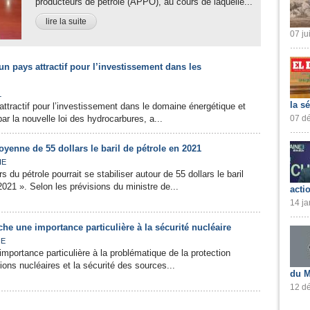
producteurs de pétrole (APPO), au cours de laquelle...
lire la suite
07 ju
t un pays attractif pour l’investissement dans les
L
la s
attractif pour l’investissement dans le domaine énergétique et
ar la nouvelle loi des hydrocarbures, a...
07 dé
oyenne de 55 dollars le baril de pétrole en 2021
IE
du pétrole pourrait se stabiliser autour de 55 dollars le baril
021 ». Selon les prévisions du ministre de...
acti
14 ja
tache une importance particulière à la sécurité nucléaire
IE
importance particulière à la problématique de la protection
ions nucléaires et la sécurité des sources...
du M
12 dé