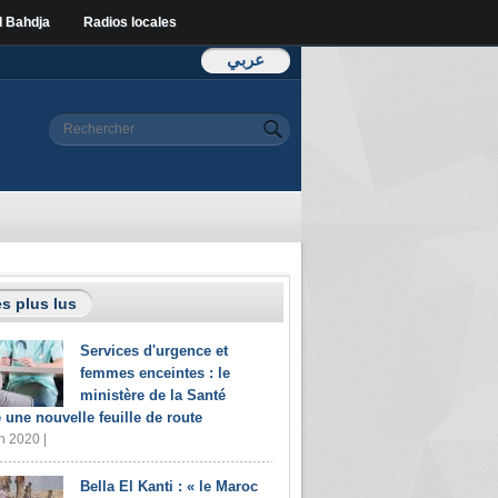
l Bahdja
Radios locales
عربي
Formulaire de
Rechercher
recherche
s plus lus
Services d'urgence et
femmes enceintes : le
ministère de la Santé
e une nouvelle feuille de route
n 2020 |
Bella El Kanti : « le Maroc