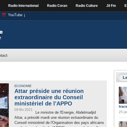
Radio International
Radio Coran
Radio Culture
Jil Fm
E
YouTube
tact
Le
ECONOMIE
Attar préside une réunion
extraordinaire du Conseil
ministériel de l'APPO
trac
09 fév 2021
25 ja
Le ministre de l'Energie, Abdelmadjid
Attar, a présidé mardi une réunion extraordinaire du
Conseil ministériel de l'Organisation des pays africains