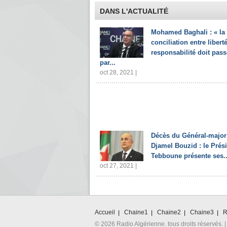
DANS L'ACTUALITÉ
Mohamed Baghali : « la
conciliation entre liberté
responsabilité doit pass
par...
oct 28, 2021 |
Décès du Général-major
Djamel Bouzid : le Prés
Tebboune présente ses..
oct 27, 2021 |
Accueil
Chaine1
Chaine2
Chaine3
R
© 2026 Radio Algérienne. tous droits réservés. |