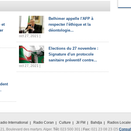
Belhimer appelle l'AFP à
 et
respecter l'éthique et la
er
déontologie...
oct 27, 2021 |
Elections du 27 novembre :
Signature d'un protocole
sanitaire préventif contre...
oct 27, 2021 |
ident
.
adio International
Radio Coran
Culture
Jil FM
Bahdja
Radios Locale
 21, Boulevard des martyrs. Alger.
Tél:
023 500 301 |
Fax:
021 23 08 23 /25
Consult