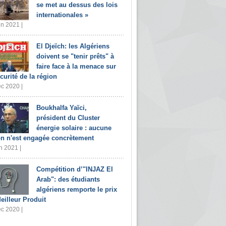
se met au dessus des lois
internationales »
in 2021 |
El Djeïch: les Algériens
doivent se "tenir prêts" à
faire face à la menace sur
écurité de la région
c 2020 |
Boukhalfa Yaïci,
président du Cluster
énergie solaire : aucune
on n'est engagée concrètement
n 2021 |
Compétition d’"INJAZ El
Arab": des étudiants
algériens remporte le prix
eilleur Produit
c 2020 |