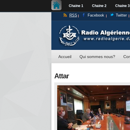
Chaine 1
Chaine 2
Chaine 3
RSS
Facebook
Twitter
Accueil
Qui sommes nous?
Con
Attar