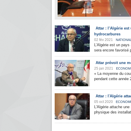
Attar : l’Algérie es
hydrocarbures
02 fév 2021
NATIONA
L’Algérie est un pays 
sera encore favorisé p
Attar prévoit une m
25 jan 2021
ECONOM
« La moyenne du cours 
pendant cette année 2
Attar : l'Algérie at
05 oct 2020
ECONOM
L'Algérie attache une 
physique des installat