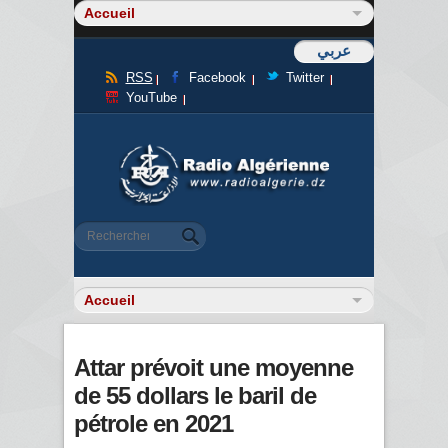
عربي
RSS
Facebook
Twitter
YouTube
Formulaire de recherche
Rechercher
Attar prévoit une moyenne
de 55 dollars le baril de
pétrole en 2021