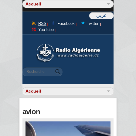
عربي
RSS
Facebook
Twitter
YouTube
Formulaire de recherche
Rechercher
avion