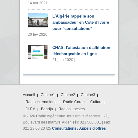
14 avr 2021 |
L'Algérie rappelle son
ambassadeur en Côte d'Ivoire
pour "consultations"
20 fév 2020 |
CNAS: l'attestation d'affiliation
téléchargeable en ligne
21 juin 2020 |
Accueil
Chaine1
Chaine2
Chaine3
Radio International
Radio Coran
Culture
Jil FM
Bahdja
Radios Locales
© 2026 Radio Algérienne. tous droits réservés. | 21,
Boulevard des martyrs. Alger.
Tél:
023 500 301 |
Fax:
021 23 08 23 /25
Consultations / Appels d'offres