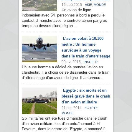
16 aoû 2015
,
ASIE
MONDE
Un avion de ligne
indonésien avec 54 personnes à bord a perdu le
contact dimanche avec le contrôle aérien par gros
temps au dessus d'une région...
L’avion volait à 10.300
mètre : Un homme
survécue à un voyage
dans le train d’atterrissage
09 avr 2015
INSOLITE
Un jeune homme a décidé de prendre l’avion en
clandestin. Il a choisi de se dissimuler dans le train
d’atterrissage d’un avion de ligne. Il a survécu...
Egypte : six morts et un
blessé grave dans le crash
d'un avion militaire
21 sep 2014
,
EGYPTE
MONDE
Six militaires ont été tués dimanche dans le crash
d'un avion militaire lors d'un entraînement à El
Fayoum, dans le centre de l'Egypte, a annoncé l'...