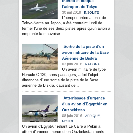
interdit et bloque
l'aéroport de Tokyo
30 juil 2018
INSOLITE
L'aéroport international de
Tokyo-Narita au Japon, a été contraint lundi de
fermer l'une de ses deux pistes après qu'un avion a
emprunté la mauvaise...
Sortie de la piste d'un
avion militaire de la Base
Aérienne de Biskra
03 juin 2018
NATIONAL
Un avion militaire de type
Hercule C-130, sans passagers, a fait l’objet
dimanche d’une sortie de la piste de la Base
aérienne de Biskra, causant de...
Atterrissage d'urgence
d'un avion d'EgyptAir en
Ouzbékistan
08 juin 2016
,
AFRIQUE
MONDE
Un avion d'EgyptAir reliant Le Caire à Pékin a
atterri d'urgence mercredi en Ouzbékistan après