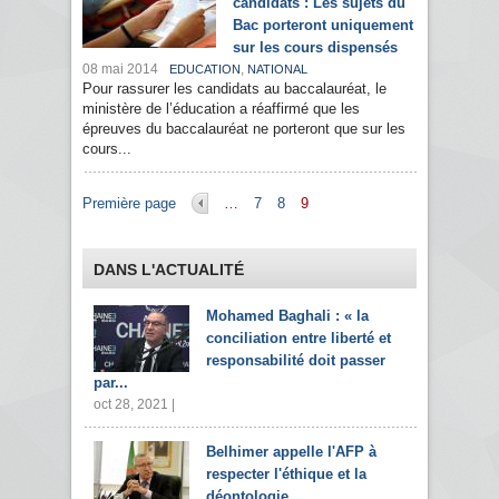
candidats : Les sujets du
Bac porteront uniquement
sur les cours dispensés
08 mai 2014
,
EDUCATION
NATIONAL
Pour rassurer les candidats au baccalauréat, le
ministère de l’éducation a réaffirmé que les
épreuves du baccalauréat ne porteront que sur les
cours...
Pages
Première page
…
7
8
9
DANS L'ACTUALITÉ
Mohamed Baghali : « la
conciliation entre liberté et
responsabilité doit passer
par...
oct 28, 2021 |
Belhimer appelle l'AFP à
respecter l'éthique et la
déontologie...