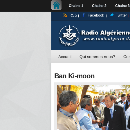
Chaine 1
Chaine 2
Chaine 3
RSS
Facebook
Twitter
Accueil
Qui sommes nous?
Con
Ban Ki-moon