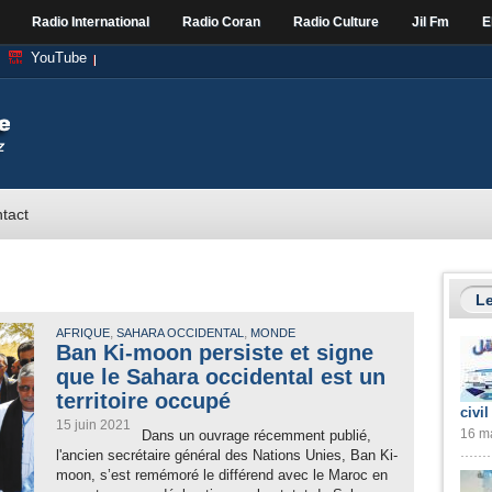
Radio International
Radio Coran
Radio Culture
Jil Fm
E
YouTube
tact
Le
,
,
AFRIQUE
SAHARA OCCIDENTAL
MONDE
Ban Ki-moon persiste et signe
que le Sahara occidental est un
territoire occupé
civil
15 juin 2021
16 ma
Dans un ouvrage récemment publié,
l'ancien secrétaire général des Nations Unies, Ban Ki-
moon, s’est remémoré le différend avec le Maroc en