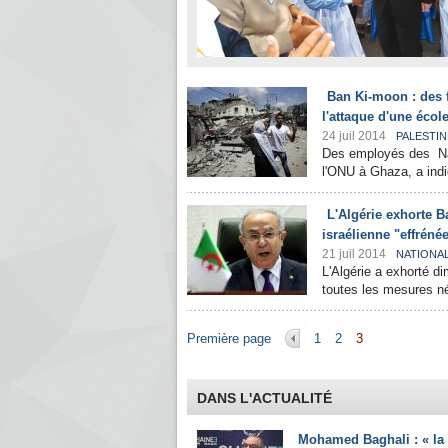
Ban Ki-moon : des 
l'attaque d'une écol
24 juil 2014
PALESTIN
Des employés des Nat
l'ONU à Ghaza, a indiq
L'Algérie exhorte 
israélienne "effréné
21 juil 2014
NATIONA
L'Algérie a exhorté d
toutes les mesures né
Pages
Première page
1
2
3
DANS L'ACTUALITÉ
Mohamed Baghali : « la