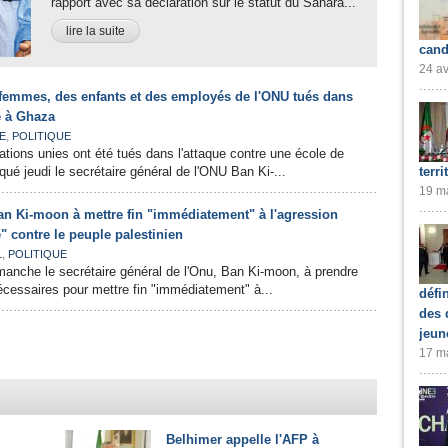
rapport avec sa déclaration sur le statut du Sahara...
lire la suite
cand
24 av
femmes, des enfants et des employés de l'ONU tués dans
e à Ghaza
,
E
POLITIQUE
ions unies ont été tués dans l'attaque contre une école de
ué jeudi le secrétaire général de l'ONU Ban Ki-...
terri
19 ma
Ban Ki-moon à mettre fin "immédiatement" à l'agression
e" contre le peuple palestinien
,
L
POLITIQUE
imanche le secrétaire général de l'Onu, Ban Ki-moon, à prendre
cessaires pour mettre fin "immédiatement" à...
défi
des 
jeun
17 ma
Belhimer appelle l'AFP à