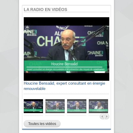
LA RADIO EN VIDÉOS
Houcine Bensaâd, expert consultant en énergie
Sami Agli, président de la Confédération
renouvelable
algérienne du patronat citoyen CAPC
Toutes les vidéos