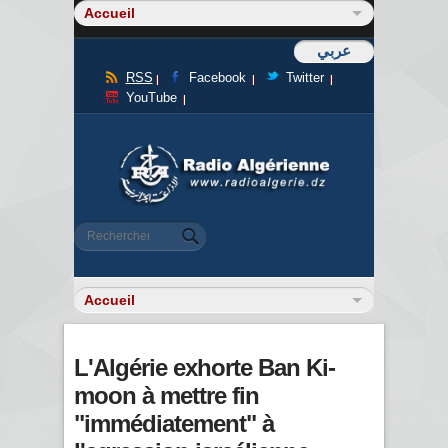
عربي
RSS
Facebook
Twitter
YouTube
Formulaire de recherche
Rechercher
L'Algérie exhorte Ban Ki-
moon à mettre fin
"immédiatement" à