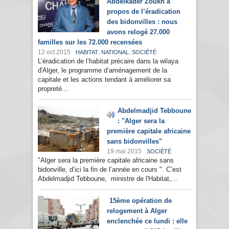
Abdelkader Zoukh à
propos de l’éradication
des bidonvilles : nous
avons relogé 27.000
familles sur les 72.000 recensées
12 oct 2015
,
,
HABITAT
NATIONAL
SOCIÉTÉ
L’éradication de l’habitat précaire dans la wilaya
d'Alger, le programme d’aménagement de la
capitale et les actions tendant à améliorer sa
propreté...
Abdelmadjid Tebboune
: "Alger sera la
première capitale africaine
sans bidonvilles"
19 mai 2015
SOCIÉTÉ
"Alger sera la première capitale africaine sans
bidonville, d’ici la fin de l’année en cours ". C’est
Abdelmadjid Tebboune, ministre de l'Habitat,...
15ème opération de
relogement à Alger
enclenchée ce lundi : elle