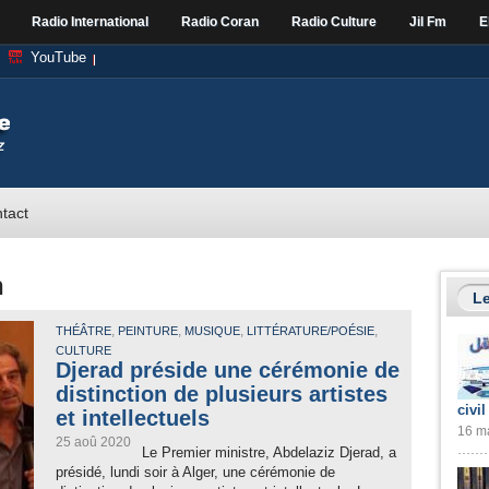
Radio International
Radio Coran
Radio Culture
Jil Fm
E
YouTube
tact
n
Le
,
,
,
,
THÉÂTRE
PEINTURE
MUSIQUE
LITTÉRATURE/POÉSIE
CULTURE
Djerad préside une cérémonie de
distinction de plusieurs artistes
civil
et intellectuels
16 ma
25 aoû 2020
Le Premier ministre, Abdelaziz Djerad, a
présidé, lundi soir à Alger, une cérémonie de