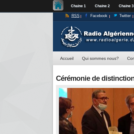
Chaine 1
Chaine 2
Chaine 3
RSS
Facebook
Twitter
Accueil
Qui sommes nous?
Con
Cérémonie de distinctio