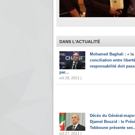
DANS L'ACTUALITÉ
Mohamed Baghali : « la
conciliation entre liberté
responsabilité doit pass
par...
oct 28, 2021 |
Décès du Général-major
Djamel Bouzid : le Prés
Tebboune présente ses..
oct 27, 2021 |