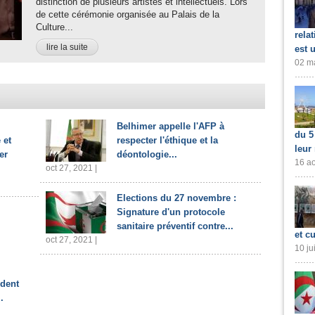
distinction de plusieurs artistes et intellectuels. Lors
de cette cérémonie organisée au Palais de la
Culture...
rela
lire la suite
est 
02 ma
Belhimer appelle l'AFP à
du 5
 et
respecter l'éthique et la
leur
er
déontologie...
16 ao
oct 27, 2021 |
Elections du 27 novembre :
Signature d'un protocole
sanitaire préventif contre...
et cu
oct 27, 2021 |
10 ju
ident
.