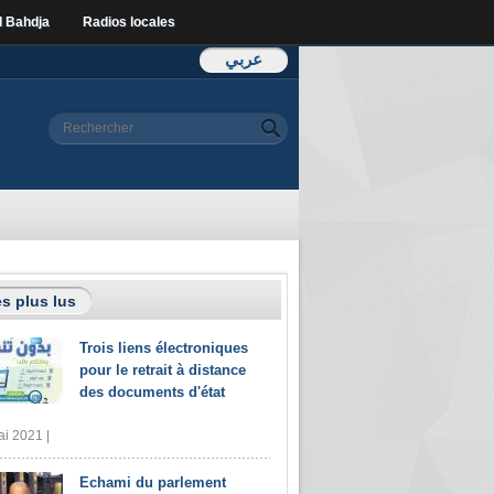
l Bahdja
Radios locales
عربي
Formulaire de
Rechercher
recherche
s plus lus
Trois liens électroniques
pour le retrait à distance
des documents d'état
i 2021 |
Echami du parlement