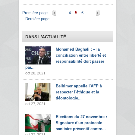
Pages
Première page
…
4
5
6
…
Dernière page
DANS L'ACTUALITÉ
Mohamed Baghali : « la
conciliation entre liberté et
responsabilité doit passer
par...
oct 28, 2021 |
Belhimer appelle l'AFP à
respecter l'éthique et la
déontologie...
oct 27, 2021 |
Elections du 27 novembre :
Signature d'un protocole
sanitaire préventif contre...
oct 27, 2021 |