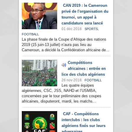
CAN 2019 : le Cameroun
privé de l'organisation du
tournoi, un appel à
candidature sera lancé
01 déc 2018
,
SPORTS
FOOTBALL
La phase finale de la Coupe d’Afrique des nations
2019 (15 juin-13 juillet) n’aura pas lieu au
Cameroun, a décidé la Confédération africaine de...
Compétitions
africaines : entrée en
lice des clubs algériens
26 nov 2018
FOOTBALL
Les quatre équipes
algériennes, CSC, JSS, NAHD et l’USMBA,
concernées par le tour préliminaire des coupes
africaines, disputeront, mardi, les matchs...
CAF - Compétitions
interclubs : les clubs
algériens fixés sur leurs
adversaires