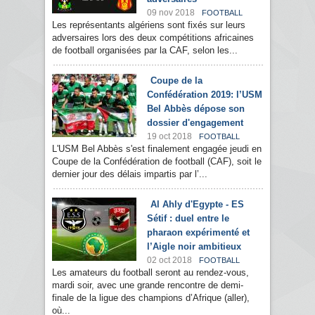
09 nov 2018
FOOTBALL
Les représentants algériens sont fixés sur leurs
adversaires lors des deux compétitions africaines
de football organisées par la CAF, selon les...
Coupe de la
Confédération 2019: l’USM
Bel Abbès dépose son
dossier d'engagement
19 oct 2018
FOOTBALL
L'USM Bel Abbès s'est finalement engagée jeudi en
Coupe de la Confédération de football (CAF), soit le
dernier jour des délais impartis par l’...
Al Ahly d'Egypte - ES
Sétif : duel entre le
pharaon expérimenté et
l’Aigle noir ambitieux
02 oct 2018
FOOTBALL
Les amateurs du football seront au rendez-vous,
mardi soir, avec une grande rencontre de demi-
finale de la ligue des champions d’Afrique (aller),
où...