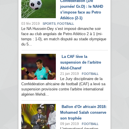
Confédération (1re
journée/ Gr.D) : le NAHD
s’impose face au Petro
Atlético (2-1)
03 fév 2019
,
SPORTS
FOOTBALL
Le NA Hussein-Dey s’est imposé dimanche soir
face au club angolais de Petro Atlético 2 à 1 (mi-
temps : 1-0), en match disputé au stade olympique
du 5...
La CAF lève la
suspension de l'arbitre
Abid-Charef
21 jan 2019
FOOTBALL
Le Jury disciplinaire de la
Confédération africaine de football (CAF) a levé sa
suspension provisoire contre l'arbitre international
algérien Mehdi...
Ballon d'Or africain 2018:
Mohamed Salah conserve
son trophée
09 jan 2019
FOOTBALL
L’international égyptien