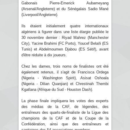
Gabonais Pierre-Emerick Aubameyang
(Arsenal/Angleterre) et du Sénégalais Sadio Mané
(Liverpool/Angleterre).
Ils étaient initialement quatre internationaux
algériens à figurer dans une liste élargie publiée le
30 novembre dernier : Riyad Mahrez (Manchester
City), Yacine Brahimi (FC Porto), Youcef Belaïli (ES
Tunis) et Abdelmoumen Djabou (ES Sétif), avant
d'être réduite à dix joueurs.
Chez les dames, trois noms de finalistes ont été
également retenus, il s'agit de Francisca Ordega
(Nigeria - Washington Spirit), Asisat Oshoala
(Nigeria - Dilian Quanjian) et Chrestinah Thembi
Kgatlana (Afrique du Sud - Houston Dash).
La phase finale impliquera les votes des experts
des médias de la CAF, de légendes, des
entraîneurs des quarts-de-finaliste de la Ligue des
champions de la CAF et de la Coupe de la
Confédération, ainsi que des entraîneurs et
capitaines des 54 associations membres.