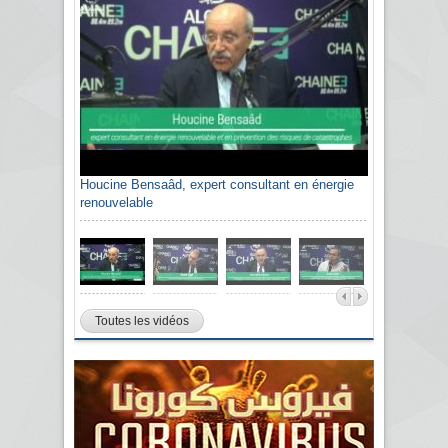
Houcine Bensaâd, expert consultant en énergie
Sami Agli, président de la Confédération
renouvelable
algérienne du patronat citoyen CAPC
Toutes les vidéos