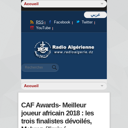
عربي
RSS
Facebook
Twitter
YouTube
Formulaire de recherche
Rechercher
CAF Awards- Meilleur
joueur africain 2018 : les
trois finalistes dévoilés,