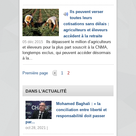
Ils peuvent verser
toutes leurs
cotisations sans délais :
agriculteurs et éleveurs
accèdent à la retraite
Ils dépassent le million d’agriculteurs
05 déc 2015
et éleveurs pour la plus part souscrit à la CNMA,
longtemps exclus, qui peuvent accéder désormais
à la...
Pages
Première page
1
2
DANS L'ACTUALITÉ
Mohamed Baghali : « la
conciliation entre liberté et
responsabilité doit passer
par...
oct 28, 2021 |