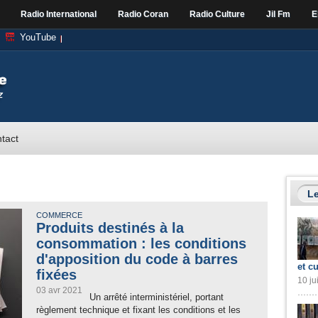
Radio International
Radio Coran
Radio Culture
Jil Fm
E
YouTube
tact
Le
COMMERCE
Produits destinés à la
consommation : les conditions
d'apposition du code à barres
et cu
fixées
10 ju
03 avr 2021
Un arrêté interministériel, portant
règlement technique et fixant les conditions et les