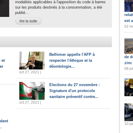
modalités applicables à l'apposition du code à barres
sur les produits destinés à la consommation, a été
publié...
rela
est 
lire la suite
02 ma
Belhimer appelle l'AFP à
de d
 et
respecter l'éthique et la
zinc
er
déontologie...
08 ju
oct 27, 2021 |
Elections du 27 novembre :
Signature d'un protocole
sanitaire préventif contre...
oct 27, 2021 |
ident
10 ju
.