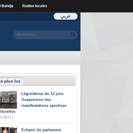
l Bahdja
Radios locales
عربي
Formulaire de
Rechercher
recherche
s plus lus
Législatives du 12 juin:
Suspension des
manifestations sportives
lturelles
in 2021 |
Echami du parlement