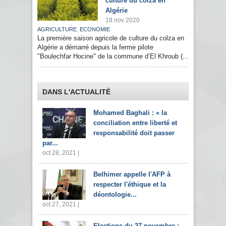
culture du colza en
Algérie
18 nov 2020
,
AGRICULTURE
ECONOMIE
La première saison agricole de culture du colza en
Algérie a démarré depuis la ferme pilote
"Boulechfar Hocine" de la commune d’El Khroub (...
DANS L'ACTUALITÉ
Mohamed Baghali : « la
conciliation entre liberté et
responsabilité doit passer
par...
oct 28, 2021 |
Belhimer appelle l'AFP à
respecter l'éthique et la
déontologie...
oct 27, 2021 |
Elections du 27 novembre :