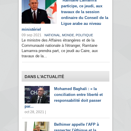
Ramtane Lamamra
participe, ce jeudi, aux
travaux de la session
ordinaire du Conseil de la
Ligue arabe au niveau
ministériel
09 sep 2021
,
,
NATIONAL
MONDE
POLITIQUE
Le ministre des Affaires étrangères et de la
Communauté nationale à l'étranger, Ramtane
Lamamra prendra part, ce jeudi au Caire, aux
travaux de la...
DANS L'ACTUALITÉ
Mohamed Baghali : « la
conciliation entre liberté et
responsabilité doit passer
par...
oct 28, 2021 |
Belhimer appelle l'AFP à
respecter l'éthique et la