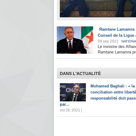
Ramtane Lamamra par
Conseil de la Ligue 
09 sep 2021
NATIONA
Le ministre des Affai
Ramtane Lamamra prend
DANS L'ACTUALITÉ
Mohamed Baghali : « la
conciliation entre liberté
responsabilité doit pass
par...
oct 28, 2021 |