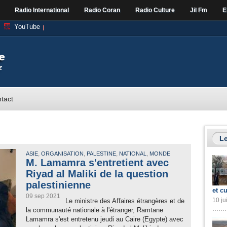
Radio International
Radio Coran
Radio Culture
Jil Fm
E
YouTube
tact
Le
,
,
,
,
ASIE
ORGANISATION
PALESTINE
NATIONAL
MONDE
M. Lamamra s'entretient avec
Riyad al Maliki de la question
palestinienne
et cu
09 sep 2021
10 ju
Le ministre des Affaires étrangères et de
la communauté nationale à l'étranger, Ramtane
Lamamra s'est entretenu jeudi au Caire (Egypte) avec