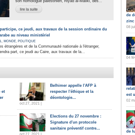
son homologue palestinien, Riyad al-Maliki, des...
lire la suite
de d
zinc
08 ju
ticipe, ce jeudi, aux travaux de la session ordinaire du
arabe au niveau ministériel
,
,
L
MONDE
POLITIQUE
res étrangères et de la Communauté nationale à l'étranger,
ra part, ce jeudi au Caire, aux travaux de la...
04 fé
Belhimer appelle l'AFP à
rela
 et
respecter l'éthique et la
est 
er
déontologie...
02 ma
oct 27, 2021 |
Elections du 27 novembre :
Signature d'un protocole
sanitaire préventif contre...
de l
oct 27, 2021 |