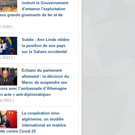
instruit le Gouvernement
d'entamer l'exploitation
eux grands gisements de fer et de
il 2020 |
Suède : Ann Linde réitère
la position de son pays
sur le Sahara occidental
v 2021 |
Echami du parlement
allemand : la décision du
Maroc de suspendre ses
tions avec l’ambassade d’Allemagne
un acte « anti-diplomatique»
r 2021 |
La coopération sino-
algérienne, un modèle
international en matière
utte contre Covid-19