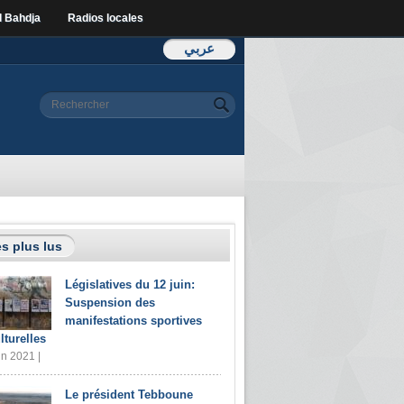
l Bahdja
Radios locales
عربي
Formulaire de
Rechercher
recherche
s plus lus
Législatives du 12 juin:
Suspension des
manifestations sportives
lturelles
in 2021 |
Le président Tebboune