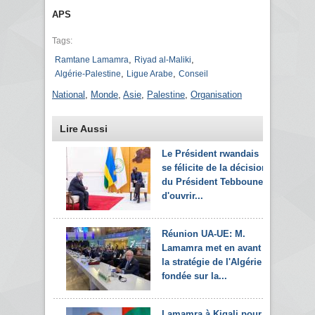
APS
Tags:
,
,
Ramtane Lamamra
Riyad al-Maliki
,
,
Algérie-Palestine
Ligue Arabe
Conseil
National
,
Monde
,
Asie
,
Palestine
,
Organisation
Lire Aussi
Le Président rwandais
se félicite de la décision
du Président Tebboune
d'ouvrir...
Réunion UA-UE: M.
Lamamra met en avant
la stratégie de l'Algérie
fondée sur la...
Lamamra à Kigali pour