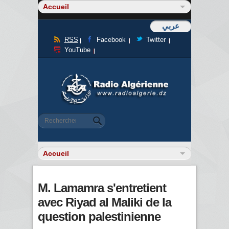
عربي
RSS
Facebook
Twitter
YouTube
Formulaire de recherche
Rechercher
M. Lamamra s'entretient
avec Riyad al Maliki de la
question palestinienne