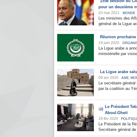
155e session du Co
pour un deuxième 
03 mar 2021
MONDE
Les ministres des Aff
général de la Ligue a
Réunion prochaine d
19 juin 2020
ORGANI
La Ligue arabe a anno
ministérielle par visio
La Ligue arabe sal
09 avr 2020
,
ASIE
MO
Le secrétaire général
par la coalition au Yé
Le Président Teb
Aboul-Gheit
29 fév 2020
POLITIQ
Le Président de la R
Secrétaire général de