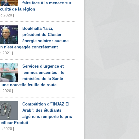
faire face à la menace sur
écurité de la région
c 2020 |
Boukhalfa Yaïci,
président du Cluster
énergie solaire : aucune
on n'est engagée concrètement
n 2021 |
Services d'urgence et
femmes enceintes : le
ministère de la Santé
e une nouvelle feuille de route
n 2020 |
Compétition d’"INJAZ El
Arab": des étudiants
algériens remporte le prix
eilleur Produit
c 2020 |