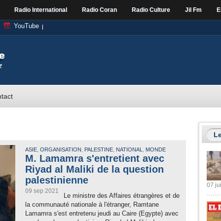
Radio International
Radio Coran
Radio Culture
Jil Fm
E
YouTube
tact
Le
,
,
,
,
ASIE
ORGANISATION
PALESTINE
NATIONAL
MONDE
M. Lamamra s'entretient avec
Riyad al Maliki de la question
palestinienne
07 ju
09 sep 2021
Le ministre des Affaires étrangères et de
la communauté nationale à l'étranger, Ramtane
Lamamra s'est entretenu jeudi au Caire (Egypte) avec