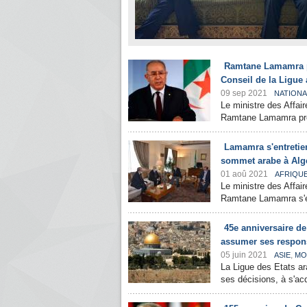
Ramtane Lamamra par
Conseil de la Ligue 
09 sep 2021
NATIONA
Le ministre des Affai
Ramtane Lamamra prend
Lamamra s'entretien
sommet arabe à Alg
01 aoû 2021
AFRIQU
Le ministre des Affai
Ramtane Lamamra s'est
45e anniversaire de
assumer ses respons
05 juin 2021
,
ASIE
MO
La Ligue des Etats ar
ses décisions, à s'acq