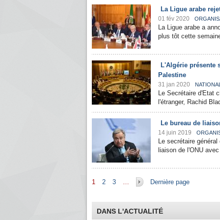
La Ligue arabe reje
01 fév 2020
ORGANIS
La Ligue arabe a ann
plus tôt cette semain
L'Algérie présente 
Palestine
31 jan 2020
NATIONA
Le Secrétaire d'Etat
l'étranger, Rachid Bla
Le bureau de liaiso
14 juin 2019
ORGANI
Le secrétaire général
liaison de l'ONU avec 
Pages
1
2
3
…
Dernière page
DANS L'ACTUALITÉ