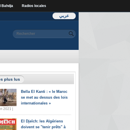
l Bahdja
Radios locales
عربي
Formulaire de
Rechercher
recherche
s plus lus
Bella El Kanti : « le Maroc
se met au dessus des lois
internationales »
in 2021 |
El Djeïch: les Algériens
doivent se "tenir prêts" à