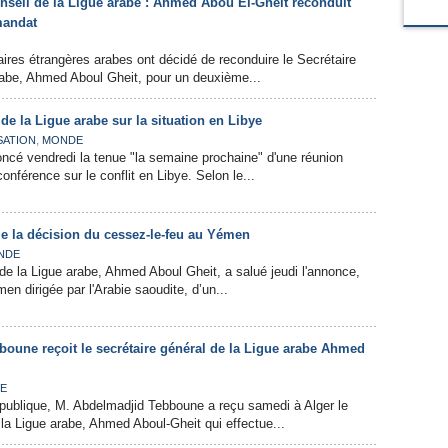
nseil de la Ligue arabe : Ahmed Abou El-Gheit reconduit
mandat
aires étrangères arabes ont décidé de reconduire le Secrétaire
rabe, Ahmed Aboul Gheit, pour un deuxième...
e la Ligue arabe sur la situation en Libye
,
SATION
MONDE
ncé vendredi la tenue "la semaine prochaine" d'une réunion
conférence sur le conflit en Libye. Selon le...
ue la décision du cessez-le-feu au Yémen
NDE
 de la Ligue arabe, Ahmed Aboul Gheit, a salué jeudi l'annonce,
men dirigée par l'Arabie saoudite, d’un...
boune reçoit le secrétaire général de la Ligue arabe Ahmed
UE
épublique, M. Abdelmadjid Tebboune a reçu samedi à Alger le
 la Ligue arabe, Ahmed Aboul-Gheit qui effectue...