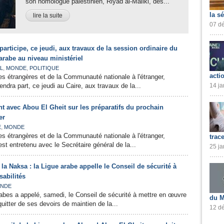
son homologue palestinien, Riyad al-Maliki, des...
la s
lire la suite
07 dé
ticipe, ce jeudi, aux travaux de la session ordinaire du
arabe au niveau ministériel
,
,
L
MONDE
POLITIQUE
acti
res étrangères et de la Communauté nationale à l'étranger,
ra part, ce jeudi au Caire, aux travaux de la...
14 ja
t avec Abou El Gheit sur les préparatifs du prochain
er
,
E
MONDE
res étrangères et de la Communauté nationale à l'étranger,
trac
 entretenu avec le Secrétaire général de la...
25 ja
 la Naksa : la Ligue arabe appelle le Conseil de sécurité à
abilités
NDE
abes a appelé, samedi, le Conseil de sécurité à mettre en œuvre
du M
uitter de ses devoirs de maintien de la...
12 dé