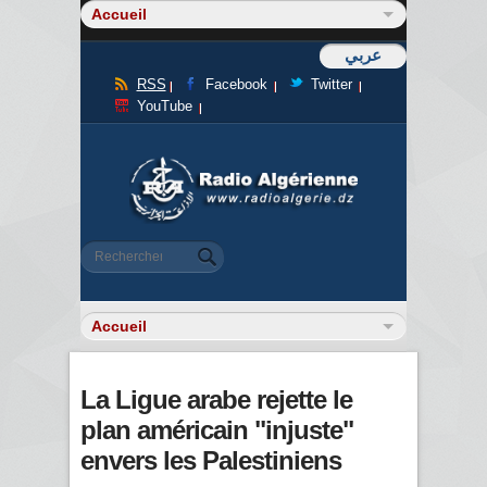
عربي
RSS
Facebook
Twitter
YouTube
Formulaire de recherche
Rechercher
La Ligue arabe rejette le
plan américain "injuste"
envers les Palestiniens