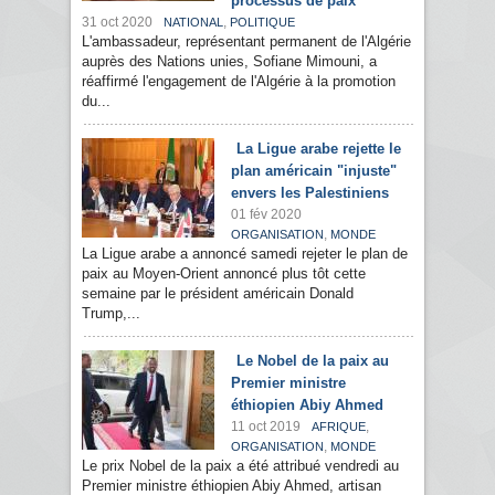
processus de paix
31 oct 2020
,
NATIONAL
POLITIQUE
L'ambassadeur, représentant permanent de l'Algérie
auprès des Nations unies, Sofiane Mimouni, a
réaffirmé l'engagement de l'Algérie à la promotion
du...
La Ligue arabe rejette le
plan américain "injuste"
envers les Palestiniens
01 fév 2020
,
ORGANISATION
MONDE
La Ligue arabe a annoncé samedi rejeter le plan de
paix au Moyen-Orient annoncé plus tôt cette
semaine par le président américain Donald
Trump,...
Le Nobel de la paix au
Premier ministre
éthiopien Abiy Ahmed
11 oct 2019
,
AFRIQUE
,
ORGANISATION
MONDE
Le prix Nobel de la paix a été attribué vendredi au
Premier ministre éthiopien Abiy Ahmed, artisan