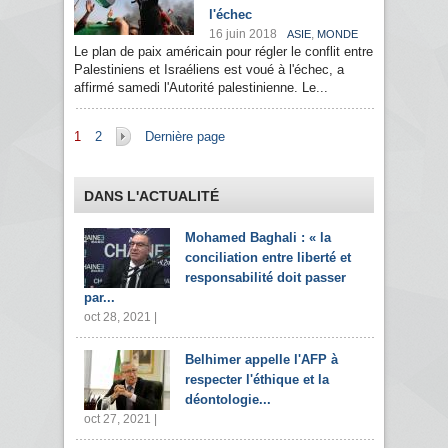
l'échec
16 juin 2018
,
ASIE
MONDE
Le plan de paix américain pour régler le conflit entre
Palestiniens et Israéliens est voué à l'échec, a
affirmé samedi l'Autorité palestinienne. Le...
Pages
1
2
Dernière page
DANS L'ACTUALITÉ
Mohamed Baghali : « la
conciliation entre liberté et
responsabilité doit passer
par...
oct 28, 2021 |
Belhimer appelle l'AFP à
respecter l'éthique et la
déontologie...
oct 27, 2021 |