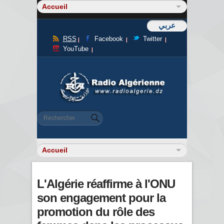
عربي
RSS
Facebook
Twitter
YouTube
Formulaire de recherche
Rechercher
L'Algérie réaffirme à l'ONU
son engagement pour la
promotion du rôle des