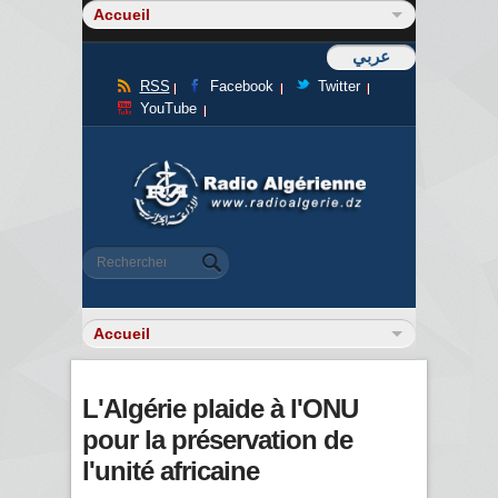
عربي
RSS
Facebook
Twitter
YouTube
Formulaire de recherche
Rechercher
L'Algérie plaide à l'ONU
pour la préservation de
l'unité africaine