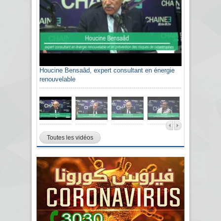
Houcine Bensaâd, expert consultant en énergie
Sami Agli, président de la Confédération
renouvelable
algérienne du patronat citoyen CAPC
Toutes les vidéos