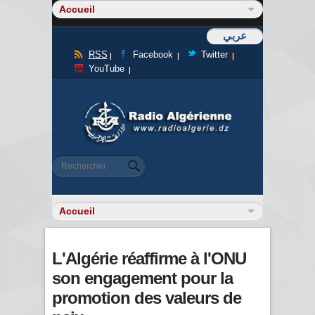
عربي
RSS
Facebook
Twitter
YouTube
Formulaire de recherche
Rechercher
L'Algérie réaffirme à l'ONU
son engagement pour la
promotion des valeurs de