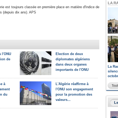
LA R
rie est toujours classée en première place en matière d'Indice de
s (depuis dix ans). APS
à l'ONU
Election de deux
tion de
diplomates algériens
dans deux organes
La Ra
importants de l'ONU
silen
octob
me à
L'Algérie réaffirme à
Tout
gement
l'ONU son engagement
on du
pour la promotion des
valeurs...
Le