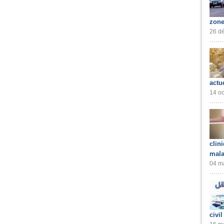
zone
26 dé
actu
14 oc
clin
mala
04 ma
civil