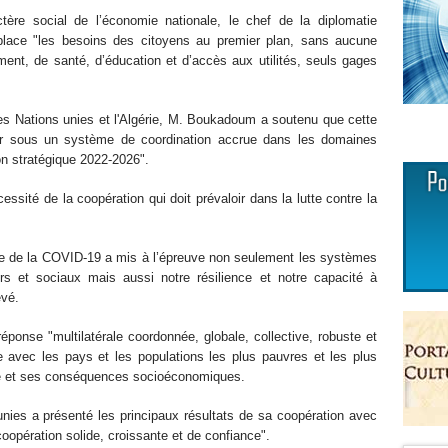
tère social de l’économie nationale, le chef de la diplomatie
place "les besoins des citoyens au premier plan, sans aucune
ment, de santé, d’éducation et d’accès aux utilités, seuls gages
es Nations unies et l'Algérie, M. Boukadoum a soutenu que cette
enir sous un système de coordination accrue dans les domaines
n stratégique 2022-2026".
essité de la coopération qui doit prévaloir dans la lutte contre la
mie de la COVID-19 a mis à l’épreuve non seulement les systèmes
rs et sociaux mais aussi notre résilience et notre capacité à
evé.
ponse "multilatérale coordonnée, globale, collective, robuste et
ée avec les pays et les populations les plus pauvres et les plus
mie et ses conséquences socioéconomiques.
nies a présenté les principaux résultats de sa coopération avec
coopération solide, croissante et de confiance".