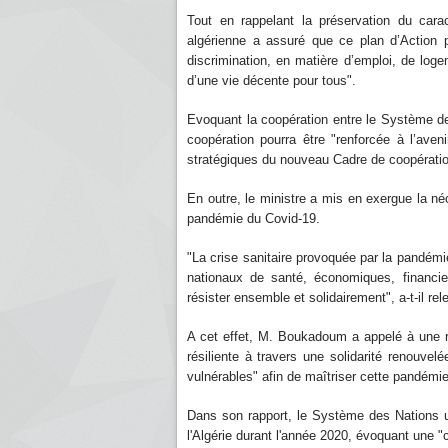
Tout en rappelant la préservation du carac
algérienne a assuré que ce plan d’Action 
discrimination, en matière d’emploi, de loge
d’une vie décente pour tous".
Evoquant la coopération entre le Système d
coopération pourra être "renforcée à l’av
stratégiques du nouveau Cadre de coopératio
En outre, le ministre a mis en exergue la néc
pandémie du Covid-19.
"La crise sanitaire provoquée par la pandé
nationaux de santé, économiques, financie
résister ensemble et solidairement", a-t-il rel
A cet effet, M. Boukadoum a appelé à une ré
résiliente à travers une solidarité renouvel
vulnérables" afin de maîtriser cette pandé
Dans son rapport, le Système des Nations u
l'Algérie durant l'année 2020, évoquant une "