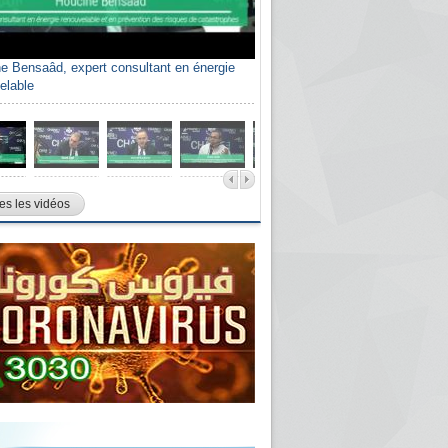
e Bensaâd, expert consultant en énergie
elable
es les vidéos