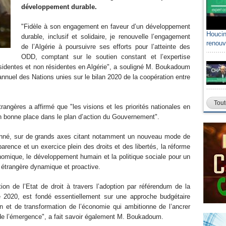
développement durable.
"Fidèle à son engagement en faveur d’un développement
Houcin
durable, inclusif et solidaire, je renouvelle l’engagement
renouv
de l’Algérie à poursuivre ses efforts pour l’atteinte des
ODD, comptant sur le soutien constant et l’expertise
ésidentes et non résidentes en Algérie", a souligné M. Boukadoum
nnuel des Nations unies sur le bilan 2020 de la coopération entre
Tout
rangères a affirmé que "les visions et les priorités nationales en
n bonne place dans le plan d’action du Gouvernement".
ntionné, sur de grands axes citant notamment un nouveau mode de
rence et un exercice plein des droits et des libertés, la réforme
nomique, le développement humain et la politique sociale pour un
ue étrangère dynamique et proactive.
tion de l’Etat de droit à travers l’adoption par référendum de la
e 2020, est fondé essentiellement sur une approche budgétaire
on et de transformation de l’économie qui ambitionne de l’ancrer
e de l’émergence", a fait savoir également M. Boukadoum.