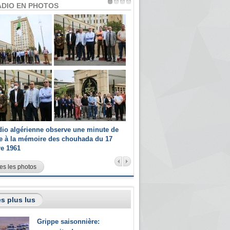
ADIO EN PHOTOS
dio algérienne observe une minute de
Les champions paralympiques 
ce à la mémoire des chouhada du 17
Radio Algérienne et recrutés 
re 1961
sportifs
es les photos
s plus lus
Grippe saisonnière: