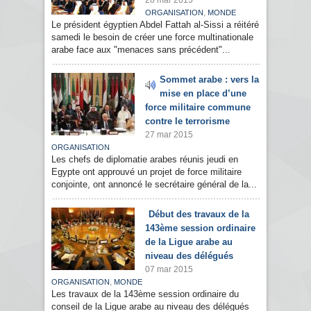
28 mar 2015
,
ORGANISATION
MONDE
Le président égyptien Abdel Fattah al-Sissi a réitéré
samedi le besoin de créer une force multinationale
arabe face aux "menaces sans précédent"...
Sommet arabe : vers la
mise en place d’une
force militaire commune
contre le terrorisme
27 mar 2015
ORGANISATION
Les chefs de diplomatie arabes réunis jeudi en
Egypte ont approuvé un projet de force militaire
conjointe, ont annoncé le secrétaire général de la...
Début des travaux de la
143ème session ordinaire
de la Ligue arabe au
niveau des délégués
07 mar 2015
,
ORGANISATION
MONDE
Les travaux de la 143ème session ordinaire du
conseil de la Ligue arabe au niveau des délégués