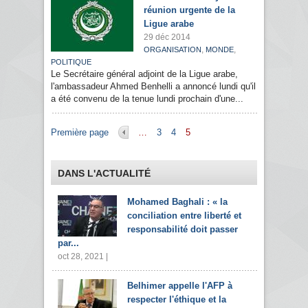
réunion urgente de la
Ligue arabe
29 déc 2014
,
,
ORGANISATION
MONDE
POLITIQUE
Le Secrétaire général adjoint de la Ligue arabe,
l'ambassadeur Ahmed Benhelli a annoncé lundi qu'il
a été convenu de la tenue lundi prochain d'une...
Pages
Première page
…
3
4
5
DANS L'ACTUALITÉ
Mohamed Baghali : « la
conciliation entre liberté et
responsabilité doit passer
par...
oct 28, 2021 |
Belhimer appelle l'AFP à
respecter l'éthique et la