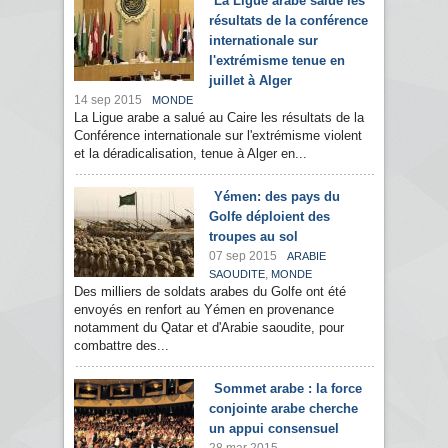
La Ligue arabe salue les
résultats de la conférence
internationale sur
l'extrémisme tenue en
juillet à Alger
14 sep 2015
MONDE
La Ligue arabe a salué au Caire les résultats de la
Conférence internationale sur l'extrémisme violent
et la déradicalisation, tenue à Alger en...
Yémen: des pays du
Golfe déploient des
troupes au sol
07 sep 2015
ARABIE
,
SAOUDITE
MONDE
Des milliers de soldats arabes du Golfe ont été
envoyés en renfort au Yémen en provenance
notamment du Qatar et d'Arabie saoudite, pour
combattre des...
Sommet arabe : la force
conjointe arabe cherche
un appui consensuel