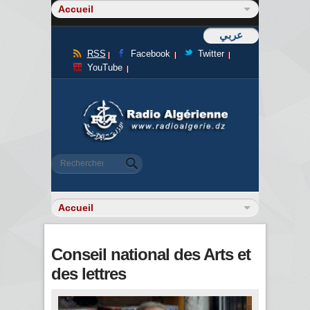
عربي
RSS
Facebook
Twitter
YouTube
Formulaire de recherche
Rechercher
Conseil national des Arts et
des lettres