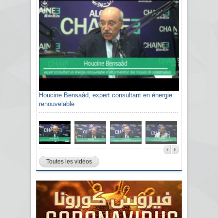
Houcine Bensaâd, expert consultant en énergie
Sami Agli, président de la Confédération
renouvelable
algérienne du patronat citoyen CAPC
Toutes les vidéos