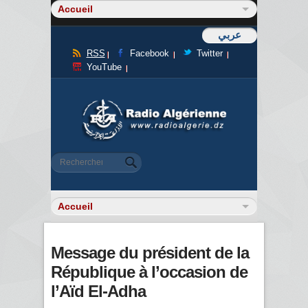
عربي
RSS
Facebook
Twitter
YouTube
Formulaire de recherche
Rechercher
Message du président de la
République à l’occasion de
l’Aïd El-Adha