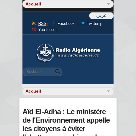
عربي
RSS
Facebook
Twitter
YouTube
Formulaire de recherche
Rechercher
Aïd El-Adha : Le ministère
de l'Environnement appelle
les citoyens à éviter