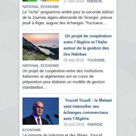
27 nov 2019
,
ENERGIE
,
NATIONAL
ECONOMIE
Le "riche" programme arrêté pour la seconde édition
de la Journée algéro-allemande de l'énergie, prévue
jeudi à Alger, augure des échanges "fructueux...
Un projet de coopération
entre l’Algérie et l’Italie
autour de la gestion des
iles Habibas
06 sep 2019
,
TOURISME
,
NATIONAL
ECONOMIE
Un projet de coopération entre des institutions
italiennes et algériennes est en cours de
préparation pour élaborer un modèle de gestion
standardisé...
Youcef Yousfi : le Malawi
veut intensifier ses
échanges commerciaux
avec l'Algérie.
30 aoû 2018
,
ENERGIE
ECONOMIE
Le ministre de Industrie et des Mines, Youcef