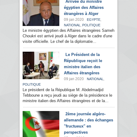
Arrivée du ministre
égyptien des Affaires
étrangères à Alger
09 jan 2020
,
EGYPTE
,
NATIONAL
POLITIQUE
Le ministre égyptien des Affaires étrangères Sameh
Choukri est arrivé jeudi à Alger dans le cadre d'une
visite officielle. Le chef de la diplomatie...
Le Président de la
République reçoit le
ministre italien des
Affaires étrangères
09 jan 2020
,
NATIONAL
POLITIQUE
Le président de la République M. Abdelmadjid
Tebboune a reçu jeudi au siège de la présidence le
ministre italien des Affaires étrangères et de la...
2ème journée algéro-
allemande : des échanges
"fructueux" en
perspectives