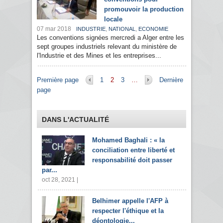
promouvoir la production
locale
07 mar 2018
,
,
INDUSTRIE
NATIONAL
ECONOMIE
Les conventions signées mercredi a Alger entre les
sept groupes industriels relevant du ministère de
l'Industrie et des Mines et les entreprises...
Pages
Première page
1
2
3
…
Dernière
page
DANS L'ACTUALITÉ
Mohamed Baghali : « la
conciliation entre liberté et
responsabilité doit passer
par...
oct 28, 2021 |
Belhimer appelle l'AFP à
respecter l'éthique et la
déontologie...