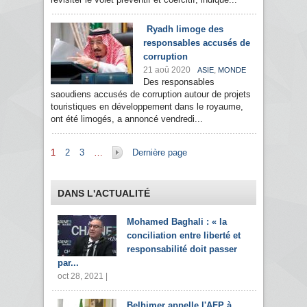
Ryadh limoge des
responsables accusés de
corruption
21 aoû 2020
,
ASIE
MONDE
Des responsables
saoudiens accusés de corruption autour de projets
touristiques en développement dans le royaume,
ont été limogés, a annoncé vendredi...
Pages
1
2
3
…
Dernière page
DANS L'ACTUALITÉ
Mohamed Baghali : « la
conciliation entre liberté et
responsabilité doit passer
par...
oct 28, 2021 |
Belhimer appelle l'AFP à