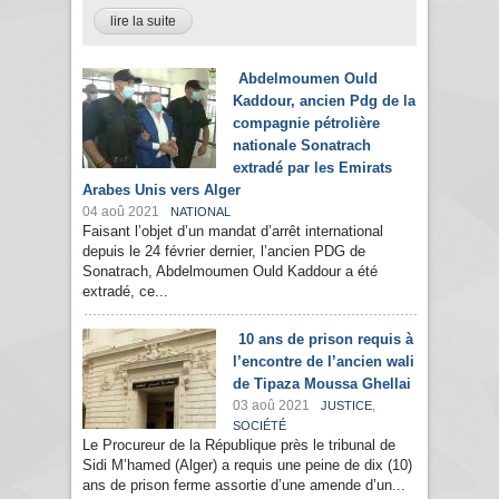
lire la suite
Abdelmoumen Ould
Kaddour, ancien Pdg de la
compagnie pétrolière
nationale Sonatrach
extradé par les Emirats
Arabes Unis vers Alger
04 aoû 2021
NATIONAL
Faisant l’objet d’un mandat d’arrêt international
depuis le 24 février dernier, l’ancien PDG de
Sonatrach, Abdelmoumen Ould Kaddour a été
extradé, ce...
10 ans de prison requis à
l’encontre de l’ancien wali
de Tipaza Moussa Ghellai
03 aoû 2021
,
JUSTICE
SOCIÉTÉ
Le Procureur de la République près le tribunal de
Sidi M’hamed (Alger) a requis une peine de dix (10)
ans de prison ferme assortie d’une amende d’un...