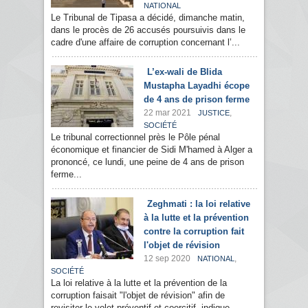
NATIONAL
Le Tribunal de Tipasa a décidé, dimanche matin,
dans le procès de 26 accusés poursuivis dans le
cadre d'une affaire de corruption concernant l’...
L’ex-wali de Blida
Mustapha Layadhi écope
de 4 ans de prison ferme
22 mar 2021
,
JUSTICE
SOCIÉTÉ
Le tribunal correctionnel près le Pôle pénal
économique et financier de Sidi M'hamed à Alger a
prononcé, ce lundi, une peine de 4 ans de prison
ferme...
Zeghmati : la loi relative
à la lutte et la prévention
contre la corruption fait
l'objet de révision
12 sep 2020
,
NATIONAL
SOCIÉTÉ
La loi relative à la lutte et la prévention de la
corruption faisait "l'objet de révision" afin de
revisiter le volet préventif et coercitif, indique...