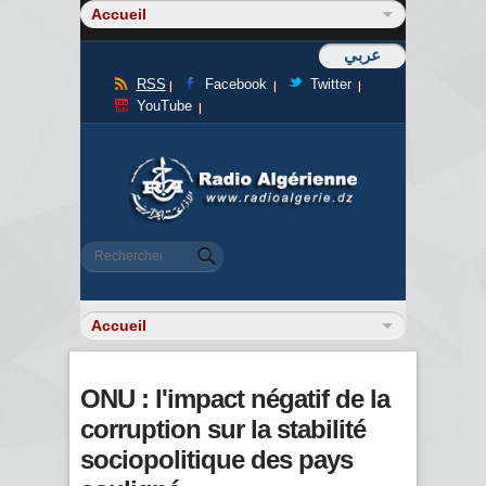
عربي
RSS
Facebook
Twitter
YouTube
Formulaire de recherche
Rechercher
ONU : l'impact négatif de la
corruption sur la stabilité
sociopolitique des pays