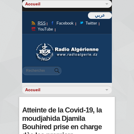
عربي
RSS
Facebook
Twitter
YouTube
Formulaire de recherche
Rechercher
Atteinte de la Covid-19, la
moudjahida Djamila
Bouhired prise en charge