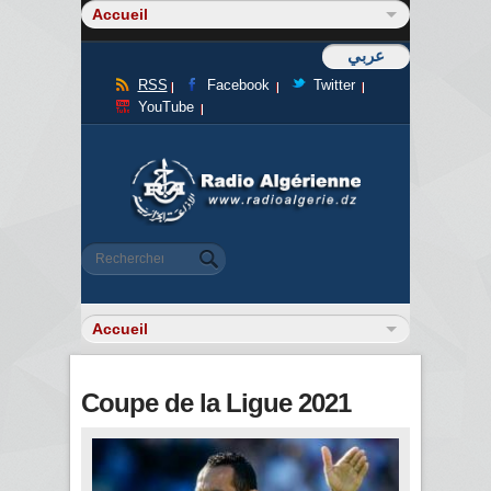
عربي
RSS
Facebook
Twitter
YouTube
Formulaire de recherche
Rechercher
Coupe de la Ligue 2021