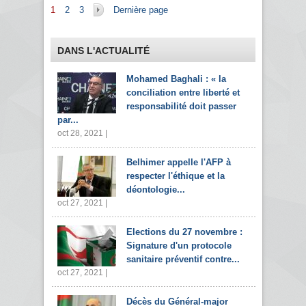
Pages
1
2
3
Dernière page
DANS L'ACTUALITÉ
Mohamed Baghali : « la
conciliation entre liberté et
responsabilité doit passer
par...
oct 28, 2021 |
Belhimer appelle l'AFP à
respecter l'éthique et la
déontologie...
oct 27, 2021 |
Elections du 27 novembre :
Signature d'un protocole
sanitaire préventif contre...
oct 27, 2021 |
Décès du Général-major