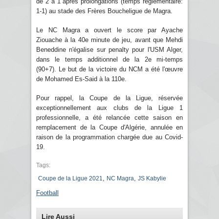
de 2 à 1 après prolongations (temps réglementaire:
1-1) au stade des Frères Boucheligue de Magra.
Le NC Magra a ouvert le score par Ayache
Ziouache à la 40e minute de jeu, avant que Mehdi
Beneddine n'égalise sur penalty pour l'USM Alger,
dans le temps additionnel de la 2e mi-temps
(90+7). Le but de la victoire du NCM a été l'œuvre
de Mohamed Es-Said à la 110e.
Pour rappel, la Coupe de la Ligue, réservée
exceptionnellement aux clubs de la Ligue 1
professionnelle, a été relancée cette saison en
remplacement de la Coupe d'Algérie, annulée en
raison de la programmation chargée due au Covid-
19.
Tags:
,
,
Coupe de la Ligue 2021
NC Magra
JS Kabylie
Football
Lire Aussi