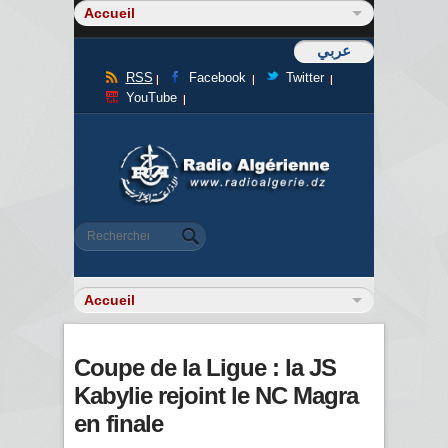
عربي
RSS
Facebook
Twitter
YouTube
Formulaire de recherche
Rechercher
Coupe de la Ligue : la JS
Kabylie rejoint le NC Magra
en finale