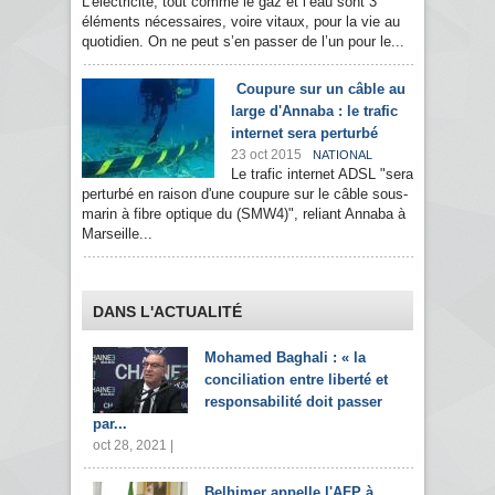
L’électricité, tout comme le gaz et l’eau sont 3
éléments nécessaires, voire vitaux, pour la vie au
quotidien. On ne peut s’en passer de l’un pour le...
Coupure sur un câble au
large d'Annaba : le trafic
internet sera perturbé
23 oct 2015
NATIONAL
Le trafic internet ADSL "sera
perturbé en raison d'une coupure sur le câble sous-
marin à fibre optique du (SMW4)", reliant Annaba à
Marseille...
DANS L'ACTUALITÉ
Mohamed Baghali : « la
conciliation entre liberté et
responsabilité doit passer
par...
oct 28, 2021 |
Belhimer appelle l'AFP à