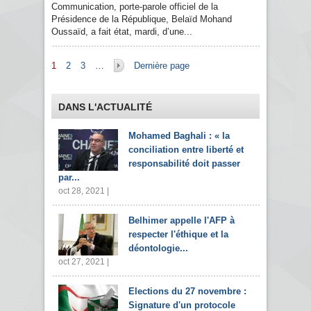
Communication, porte-parole officiel de la
Présidence de la République, Belaïd Mohand
Oussaïd, a fait état, mardi, d’une...
Pages
1
2
3
…
Dernière page
DANS L'ACTUALITÉ
Mohamed Baghali : « la
conciliation entre liberté et
responsabilité doit passer
par...
oct 28, 2021 |
Belhimer appelle l'AFP à
respecter l'éthique et la
déontologie...
oct 27, 2021 |
Elections du 27 novembre :
Signature d'un protocole