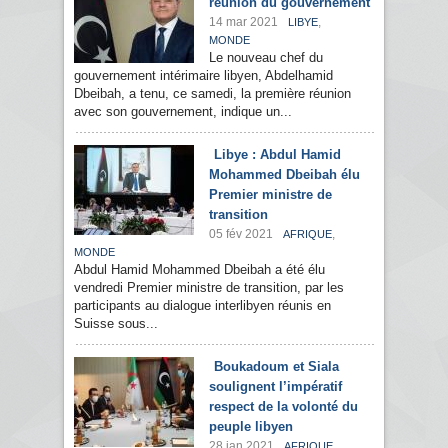
réunion du gouvernement
14 mar 2021
,
LIBYE
MONDE
Le nouveau chef du
gouvernement intérimaire libyen, Abdelhamid
Dbeibah, a tenu, ce samedi, la première réunion
avec son gouvernement, indique un...
Libye : Abdul Hamid
Mohammed Dbeibah élu
Premier ministre de
transition
05 fév 2021
,
AFRIQUE
MONDE
Abdul Hamid Mohammed Dbeibah a été élu
vendredi Premier ministre de transition, par les
participants au dialogue interlibyen réunis en
Suisse sous...
Boukadoum et Siala
soulignent l’impératif
respect de la volonté du
peuple libyen
28 jan 2021
,
AFRIQUE