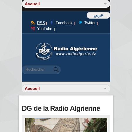
عربي
RSS
Facebook
Twitter
YouTube
Formulaire de recherche
Rechercher
DG de la Radio Algrienne