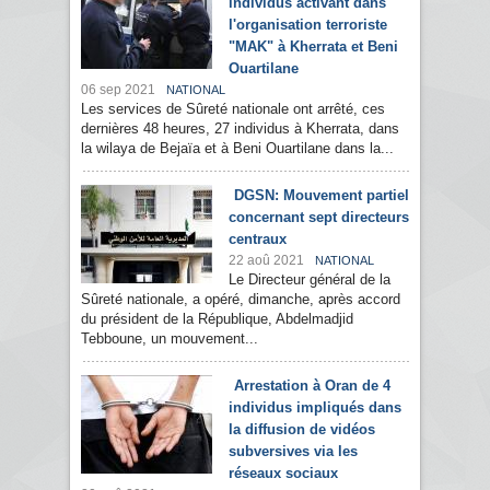
individus activant dans
l'organisation terroriste
"MAK" à Kherrata et Beni
Ouartilane
06 sep 2021
NATIONAL
Les services de Sûreté nationale ont arrêté, ces
dernières 48 heures, 27 individus à Kherrata, dans
la wilaya de Bejaïa et à Beni Ouartilane dans la...
DGSN: Mouvement partiel
concernant sept directeurs
centraux
22 aoû 2021
NATIONAL
Le Directeur général de la
Sûreté nationale, a opéré, dimanche, après accord
du président de la République, Abdelmadjid
Tebboune, un mouvement...
Arrestation à Oran de 4
individus impliqués dans
la diffusion de vidéos
subversives via les
réseaux sociaux