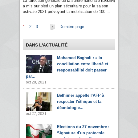
La Direction générale de la sûreté nationale (DGSN)
a mis sur pied un plan sécuritaire pour la saison
estivale 2021 prévoyant la mobilisation de 100....
Pages
1
2
3
…
Dernière page
DANS L'ACTUALITÉ
Mohamed Baghali : « la
conciliation entre liberté et
responsabilité doit passer
par...
oct 28, 2021 |
Belhimer appelle l'AFP à
respecter l'éthique et la
déontologie...
oct 27, 2021 |
Elections du 27 novembre :
Signature d'un protocole