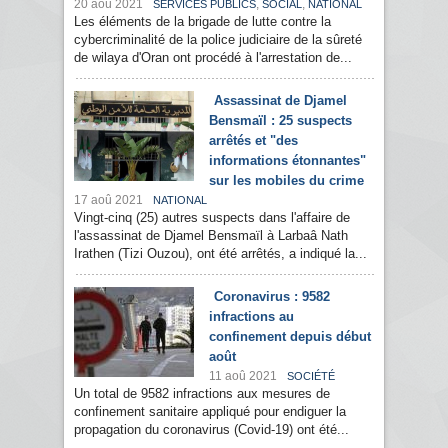
20 aoû 2021
,
,
SERVICES PUBLICS
SOCIAL
NATIONAL
Les éléments de la brigade de lutte contre la
cybercriminalité de la police judiciaire de la sûreté
de wilaya d'Oran ont procédé à l'arrestation de...
Assassinat de Djamel
Bensmaïl : 25 suspects
arrêtés et "des
informations étonnantes"
sur les mobiles du crime
17 aoû 2021
NATIONAL
Vingt-cinq (25) autres suspects dans l'affaire de
l'assassinat de Djamel Bensmaïl à Larbaâ Nath
Irathen (Tizi Ouzou), ont été arrêtés, a indiqué la...
Coronavirus : 9582
infractions au
confinement depuis début
août
11 aoû 2021
SOCIÉTÉ
Un total de 9582 infractions aux mesures de
confinement sanitaire appliqué pour endiguer la
propagation du coronavirus (Covid-19) ont été...