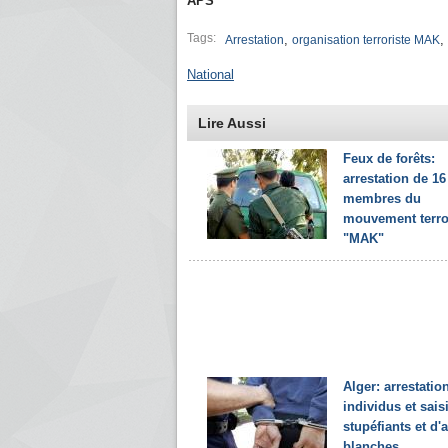
APS
Tags:
,
,
Arrestation
organisation terroriste MAK
National
Lire Aussi
Feux de forêts:
arrestation de 16
membres du
mouvement terro
"MAK"
Alger: arrestatio
individus et sais
stupéfiants et d
blanches