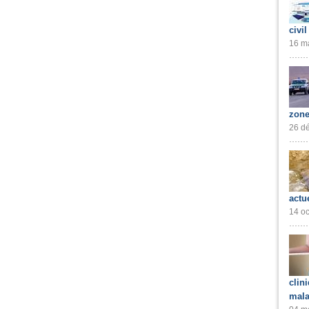
civil
16 ma
zone
26 dé
actu
14 oc
clin
mala