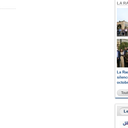
LA R
La Ra
silen
octob
Tout
Le