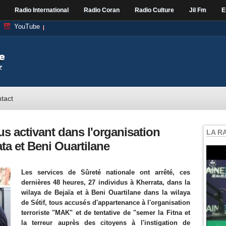
Radio International
Radio Coran
Radio Culture
Jil Fm
E
YouTube
tact
us activant dans l'organisation
LA R
ta et Beni Ouartilane
Les services de Sûreté nationale ont arrêté, ces
dernières 48 heures, 27 individus à Kherrata, dans la
wilaya de Bejaïa et à Beni Ouartilane dans la wilaya
de Sétif, tous accusés d'appartenance à l'organisation
terroriste "MAK" et de tentative de "semer la Fitna et
la terreur auprès des citoyens à l'instigation de