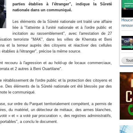
parties établies à l'étranger", indique la Sûreté
nationale dans un communiqué.
Houcin
Les éléments de la Sûreté nationale ont traité une affaire
renouv
liée à "l'atteinte à l'unité nationale et à l'ordre public et
incitation au rassemblement", avec l'arrestation de 27
isation terroriste "MAK", dans les villes de Kherrata et Beni
tna et la terreur auprès des citoyens et réactiver des cellules
es établies à l'étranger", précise la même source.
Tout
"ont recouru à l'agression et au hold-up de locaux commerciaux,
errata et 2 autres à Beni Ouartilane".
e rétablissement de l'ordre public et la protection des citoyens et
se. Des éléments de la Sûreté nationale ont été blessés par des
", note le communiqué.
se, sur ordre du Parquet territorialement compétent, a permis de
aires, du matériel, un détecteur de métaux, des armes blanches,
voté » et « a voté par procuration », des registres administratifs,
portables", a conclu le document.