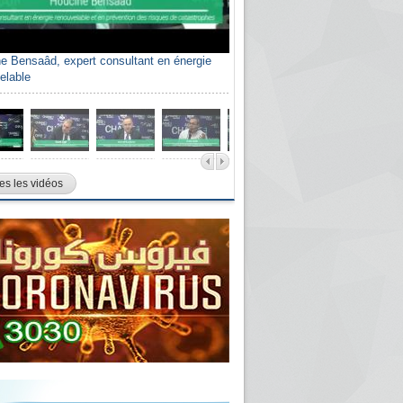
e Bensaâd, expert consultant en énergie
elable
es les vidéos