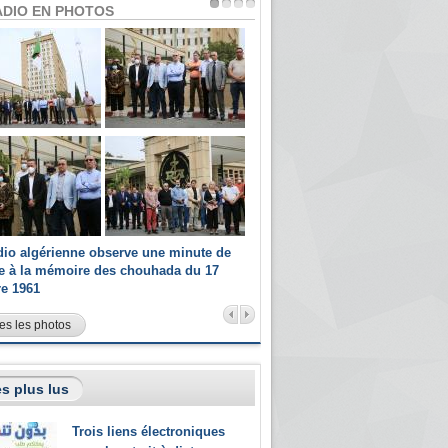
ADIO EN PHOTOS
dio algérienne observe une minute de
Les champions paralympiques 
ce à la mémoire des chouhada du 17
Radio Algérienne et recrutés 
re 1961
sportifs
es les photos
s plus lus
Trois liens électroniques