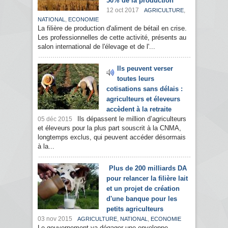
50% de la production
12 oct 2017
,
AGRICULTURE
,
NATIONAL
ECONOMIE
La filière de production d'aliment de bétail en crise.
Les professionnelles de cette activité, présents au
salon international de l'élevage et de l'...
Ils peuvent verser
toutes leurs
cotisations sans délais :
agriculteurs et éleveurs
accèdent à la retraite
Ils dépassent le million d’agriculteurs
05 déc 2015
et éleveurs pour la plus part souscrit à la CNMA,
longtemps exclus, qui peuvent accéder désormais
à la...
Plus de 200 milliards DA
pour relancer la filière lait
et un projet de création
d'une banque pour les
petits agriculteurs
03 nov 2015
,
,
AGRICULTURE
NATIONAL
ECONOMIE
Le gouvernement va dégager une enveloppe