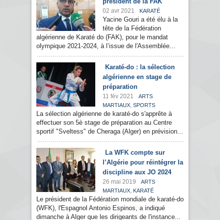
président de la FAK
02 avr 2021
KARATÉ
Yacine Gouri a été élu à la
tête de la Fédération
algérienne de Karaté do (FAK), pour le mandat
olympique 2021-2024, à l’issue de l'Assemblée...
Karaté-do : la sélection
algérienne en stage de
préparation
11 fév 2021
ARTS
,
MARTIAUX
SPORTS
La sélection algérienne de karaté-do s'apprête à
effectuer son 5è stage de préparation au Centre
sportif "Sveltess" de Cheraga (Alger) en prévision...
La WFK compte sur
l’Algérie pour réintégrer la
discipline aux JO 2024
26 mai 2019
ARTS
,
MARTIAUX
KARATÉ
Le président de la Fédération mondiale de karaté-do
(WFK), l'Espagnol Antonio Espinos, a indiqué
dimanche à Alger que les dirigeants de l'instance...