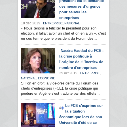
président élu et demande
des mesures d’urgence
pour sauver les
entreprises
18 déc 2019
,
ENTREPRISE
NATIONAL
« Nous tenons à féliciter le président pour son
élection, il fallait avoir un chef et on en a un », c’est
en ces terme que le président du Forum des...
Nacéra Haddad du FCE :
la crise politique à
l’origine de «l’inertie» de
nombre d'entreprises
29 oct 2019
,
ENTREPRISE
,
NATIONAL
ECONOMIE
Si l’on en croit la vice-présidente du Forum des
chefs d’entreprises (FCE), la crise politique qui
perdure en Algérie s'est traduite par des effets...
Le FCE s'exprime sur
la situation
économique lors de son
Université d'été de ce