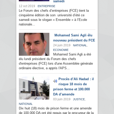
samedi
12 oct 2019
ENTREPRISE
Le Forum des chefs d’entreprises (FCE) tient la
cinquième édition de son université d’été ce
samedi sous le slogan « Ensemble » à l’Ecole
nationale...
Mohamed Sami Agli élu
nouveau président du FCE
24 juin 2019
,
NATIONAL
ECONOMIE
Mohamed Sami Agli a été
élu lundi président du Forum des chefs
d'entreprises (FCE) lors d'une Assemblée générale
ordinaire élective, a appris l'APS...
Procès d’Ali Hadad : il
risque 18 mois de
prison ferme et 100.000
DA d’amende
03 juin 2019
,
JUSTICE
NATIONAL
Dix huit (18) mois de prison ferme et une amende
de 100.000 DA ont été requis par le procureur de la