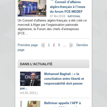
Conseil d’affaires
algéro-français à l’issue
du forum FCE-MEDEF
07 fév 2018
NATIONAL
Un Conseil d’affaires algéro-français a été créé ce
mercredi à Alger par l’organisation patronale
algérienne, le Forum des chefs d’entreprises
(FCE...
Pages
Première page
1
2
3
…
Dernière
page
DANS L'ACTUALITÉ
Mohamed Baghali : « la
conciliation entre liberté et
responsabilité doit passer
par...
oct 28, 2021 |
Belhimer appelle l'AFP à